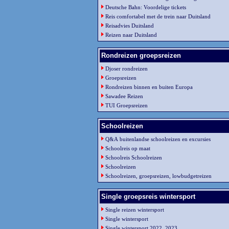
Deutsche Bahn: Voordelige tickets
Reis comfortabel met de trein naar Duitsland
Reisadvies Duitsland
Reizen naar Duitsland
Rondreizen groepsreizen
Djoser rondreizen
Groepsreizen
Rondreizen binnen en buiten Europa
Sawadee Reizen
TUI Groepsreizen
Schoolreizen
Q&A buitenlandse schoolreizen en excursies
Schoolreis op maat
Schoolreis Schoolreizen
Schoolreizen
Schoolreizen, groepsreizen, lowbudgetreizen
Single groepsreis wintersport
Single reizen wintersport
Single wintersport
Single wintersport 2022, 2023